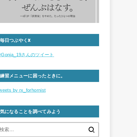
毎日つぶやくX
Gonja_19さんのツイート
練習メニューに困ったときに。
weets by rx_forhornist
気になることを調べてみよう
検
索: