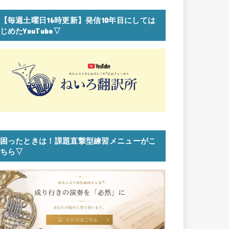
【毎週土曜日16時更新】発信10年目にしては
じめたYouTube▽
困ったときは！課題直撃型練習メニューがこ
ちら▽