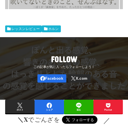
レッスンレビュー
ホルン
FOLLOW
ポスト
シェア
送る
Pocket
＼X
でごんざを
／