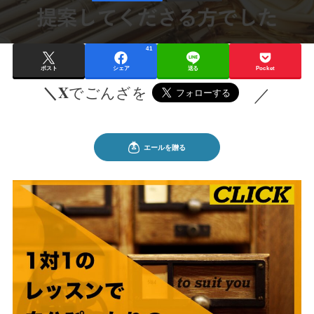
41
ポスト
シェア
送る
Pocket
＼X
でごんざを
／