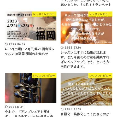
てくださることがありがたいなと
思いました。 / 女性 / トランペット
レッスンレビュー
レッスンレビュー
2024.04.04
2025.03.14
4 / 22(土曜)・23(日)第26回出張レ
レッスンはすぐに効果が現れま
ッスン in福岡 開催のお知らせ
す。また今後その方法を継続すれ
ばレベルアップしそう、という方
向性が見えます。
レッスンレビュー
レッスンレビュー
2021.10.14
2025.02.13
今まで、「アンブシュアを変え
言語化・具体化してくださるのが
ず」「息のみで」pもfも低音も高