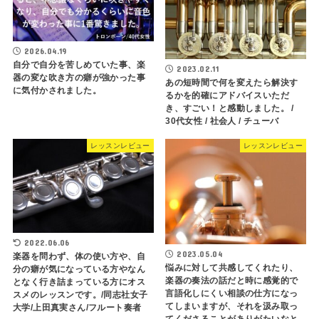
2026.04.19
自分で自分を苦しめていた事、楽
2023.02.11
器の変な吹き方の癖が強かった事
あの短時間で何を変えたら解決す
に気付かされました。
るかを的確にアドバイスいただ
き、すごい！と感動しました。 /
30代女性 / 社会人 / チューバ
レッスンレビュー
レッスンレビュー
2022.06.06
2023.05.04
楽器を問わず、体の使い方や、自
悩みに対して共感してくれたり、
分の癖が気になっている方やなん
楽器の奏法の話だと時に感覚的で
となく行き詰まっている方にオス
言語化しにくい相談の仕方になっ
スメのレッスンです。/同志社女子
てしまいますが、それを汲み取っ
大学/上田真実さん/フルート奏者