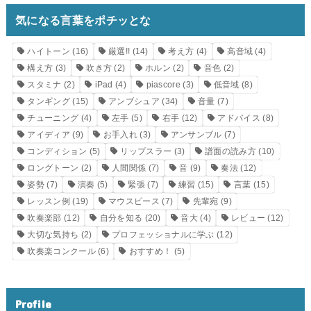
気になる言葉をポチッとな
ハイトーン
(16)
厳選!!
(14)
考え方
(4)
高音域
(4)
構え方
(3)
吹き方
(2)
ホルン
(2)
音色
(2)
スタミナ
(2)
iPad
(4)
piascore
(3)
低音域
(8)
タンギング
(15)
アンブシュア
(34)
音量
(7)
チューニング
(4)
左手
(5)
右手
(12)
アドバイス
(8)
アイディア
(9)
お手入れ
(3)
アンサンブル
(7)
コンディション
(5)
リップスラー
(3)
譜面の読み方
(10)
ロングトーン
(2)
人間関係
(7)
音
(9)
奏法
(12)
姿勢
(7)
演奏
(5)
緊張
(7)
練習
(15)
言葉
(15)
レッスン例
(19)
マウスピース
(7)
先輩宛
(9)
吹奏楽部
(12)
自分を知る
(20)
音大
(4)
レビュー
(12)
大切な気持ち
(2)
プロフェッショナルに学ぶ
(12)
吹奏楽コンクール
(6)
おすすめ！
(5)
Profile