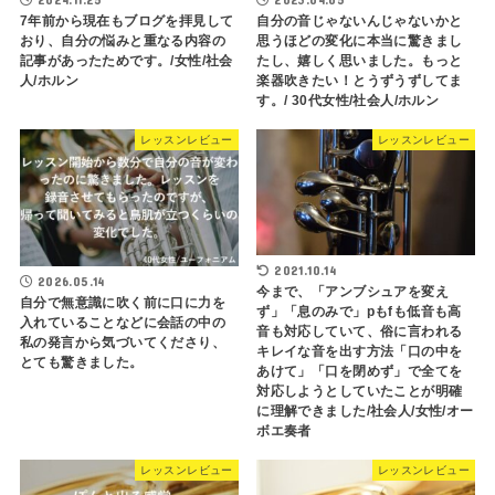
7年前から現在もブログを拝見して
自分の音じゃないんじゃないかと
おり、自分の悩みと重なる内容の
思うほどの変化に本当に驚きまし
記事があったためです。/女性/社会
たし、嬉しく思いました。もっと
人/ホルン
楽器吹きたい！とうずうずしてま
す。/ 30代女性/社会人/ホルン
レッスンレビュー
レッスンレビュー
2021.10.14
2026.05.14
今まで、「アンブシュアを変え
自分で無意識に吹く前に口に力を
ず」「息のみで」pもfも低音も高
入れていることなどに会話の中の
音も対応していて、俗に言われる
私の発言から気づいてくださり、
キレイな音を出す方法「口の中を
とても驚きました。
あけて」「口を閉めず」で全てを
対応しようとしていたことが明確
に理解できました/社会人/女性/オー
ボエ奏者
レッスンレビュー
レッスンレビュー