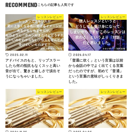
RECOMMEND
レッスンレビュー
レッスンレビュー
2025.02.11
2026.04.17
アドバイスのもと、リップスラー
「普通に吹く」という言葉は以前
したら何の抵抗もなくスッと高い
から会話の中でよく出てくる言葉
音が出て、驚きと嬉しさで涙出そ
だったのですが、初めて「普通」
うになっちゃいました。
という言葉の意味がしっくりきま
した。
レッスンレビュー
レッスンレビュー
2024.11.25
2023.04.05