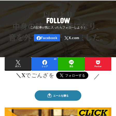
FOLLOW
43
ポスト
シェア
送る
Pocket
＼X
でごんざを
／