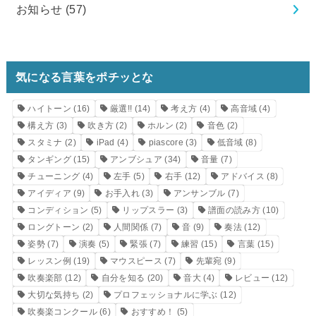
お知らせ
(57)
気になる言葉をポチッとな
ハイトーン
(16)
厳選!!
(14)
考え方
(4)
高音域
(4)
構え方
(3)
吹き方
(2)
ホルン
(2)
音色
(2)
スタミナ
(2)
iPad
(4)
piascore
(3)
低音域
(8)
タンギング
(15)
アンブシュア
(34)
音量
(7)
チューニング
(4)
左手
(5)
右手
(12)
アドバイス
(8)
アイディア
(9)
お手入れ
(3)
アンサンブル
(7)
コンディション
(5)
リップスラー
(3)
譜面の読み方
(10)
ロングトーン
(2)
人間関係
(7)
音
(9)
奏法
(12)
姿勢
(7)
演奏
(5)
緊張
(7)
練習
(15)
言葉
(15)
レッスン例
(19)
マウスピース
(7)
先輩宛
(9)
吹奏楽部
(12)
自分を知る
(20)
音大
(4)
レビュー
(12)
大切な気持ち
(2)
プロフェッショナルに学ぶ
(12)
吹奏楽コンクール
(6)
おすすめ！
(5)