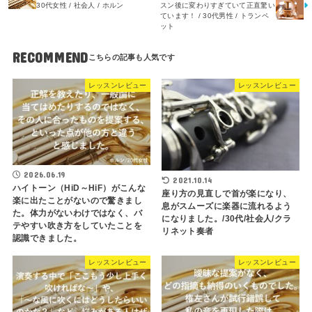
30代女性 / 社会人 / ホルン
スン後に変わりすぎていて正直驚い
ています！ / 30代男性 / トランペ
ット
RECOMMEND
レッスンレビュー
レッスンレビュー
2026.06.19
2021.10.14
ハイトーン（HiD～HiF）がこんな
座り方の見直しで首が楽になり、
楽に出たことがないので驚きまし
息がスムーズに楽器に流れるよう
た。体力がないわけではなく、バ
になりました。/30代/社会人/クラ
テやすい吹き方をしていたことを
リネット奏者
認識できました。
レッスンレビュー
レッスンレビュー