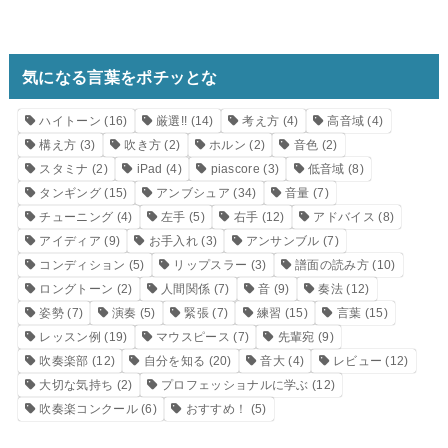
気になる言葉をポチッとな
ハイトーン
(16)
厳選!!
(14)
考え方
(4)
高音域
(4)
構え方
(3)
吹き方
(2)
ホルン
(2)
音色
(2)
スタミナ
(2)
iPad
(4)
piascore
(3)
低音域
(8)
タンギング
(15)
アンブシュア
(34)
音量
(7)
チューニング
(4)
左手
(5)
右手
(12)
アドバイス
(8)
アイディア
(9)
お手入れ
(3)
アンサンブル
(7)
コンディション
(5)
リップスラー
(3)
譜面の読み方
(10)
ロングトーン
(2)
人間関係
(7)
音
(9)
奏法
(12)
姿勢
(7)
演奏
(5)
緊張
(7)
練習
(15)
言葉
(15)
レッスン例
(19)
マウスピース
(7)
先輩宛
(9)
吹奏楽部
(12)
自分を知る
(20)
音大
(4)
レビュー
(12)
大切な気持ち
(2)
プロフェッショナルに学ぶ
(12)
吹奏楽コンクール
(6)
おすすめ！
(5)