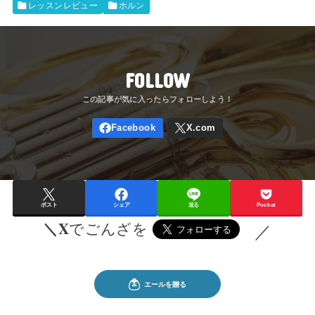
レッスンレビュー
ホルン
FOLLOW
ポスト
シェア
送る
Pocket
＼X
でごんざを
／