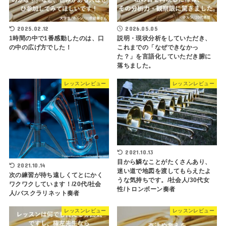
2025.02.12
2026.05.05
1時間の中で1番感動したのは、口
説明・現状分析をしていただき、
の中の広げ方でした！
これまでの「なぜできなかっ
た？」を言語化していただき腑に
落ちました。
レッスンレビュー
レッスンレビュー
2021.10.13
目から鱗なことがたくさんあり、
2021.10.14
迷い道で地図を渡してもらえたよ
次の練習が待ち遠しくてとにかく
うな気持ちです。/社会人/30代女
ワクワクしています！/20代/社会
性/トロンボーン奏者
人/バスクラリネット奏者
レッスンレビュー
レッスンレビュー