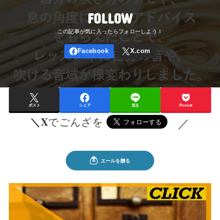
FOLLOW
ポスト
シェア
送る
Pocket
＼X
でごんざを
／