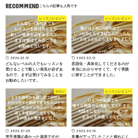
RECOMMEND
レッスンレビュー
レッスンレビュー
2026.03.12
2025.02.13
どんなレベルの人でもレッスンを
言語化・具体化してくださるのが
受けることで新しい発見が必ずあ
本当にわかりやすくて、すぐ実践
るので、まずは受けてみることを
に移すことができました。
お勧めしたいです。
ホルン
レッスンレビュー
2025.07.28
2025.02.10
苦手意識の高かった高音ですが、
音量がアップしたことと疲れにく