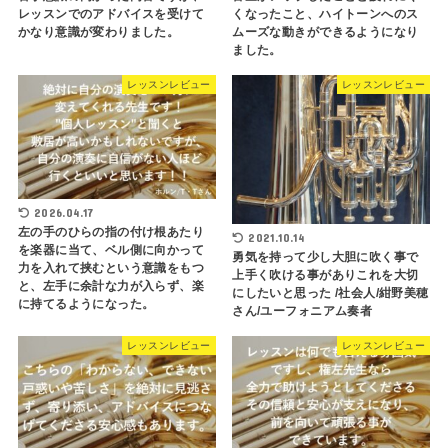
レッスンでのアドバイスを受けて
くなったこと、ハイトーンへのス
かなり意識が変わりました。
ムーズな動きができるようになり
ました。
レッスンレビュー
レッスンレビュー
2026.04.17
左の手のひらの指の付け根あたり
2021.10.14
を楽器に当て、ベル側に向かって
勇気を持って少し大胆に吹く事で
力を入れて挟むという意識をもつ
上手く吹ける事がありこれを大切
と、左手に余計な力が入らず、楽
にしたいと思った /社会人/紺野美穂
に持てるようになった。
さん/ユーフォニアム奏者
レッスンレビュー
レッスンレビュー