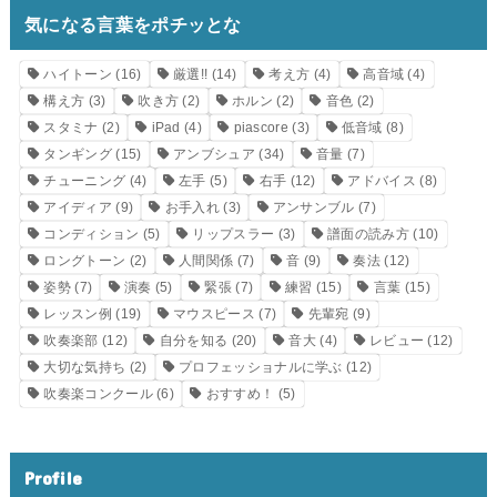
気になる言葉をポチッとな
ハイトーン
(16)
厳選!!
(14)
考え方
(4)
高音域
(4)
構え方
(3)
吹き方
(2)
ホルン
(2)
音色
(2)
スタミナ
(2)
iPad
(4)
piascore
(3)
低音域
(8)
タンギング
(15)
アンブシュア
(34)
音量
(7)
チューニング
(4)
左手
(5)
右手
(12)
アドバイス
(8)
アイディア
(9)
お手入れ
(3)
アンサンブル
(7)
コンディション
(5)
リップスラー
(3)
譜面の読み方
(10)
ロングトーン
(2)
人間関係
(7)
音
(9)
奏法
(12)
姿勢
(7)
演奏
(5)
緊張
(7)
練習
(15)
言葉
(15)
レッスン例
(19)
マウスピース
(7)
先輩宛
(9)
吹奏楽部
(12)
自分を知る
(20)
音大
(4)
レビュー
(12)
大切な気持ち
(2)
プロフェッショナルに学ぶ
(12)
吹奏楽コンクール
(6)
おすすめ！
(5)
Profile