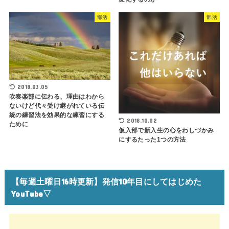
部活
部活
2018.03.05
吹奏楽部に伝わる、理由はわから
ないけど代々受け継がれている伝
統の練習法を効果的な練習にする
2018.10.02
ために
仮入部で新入生の心をわしづかみ
にするたった1つの方法
【毎週土曜日16時更新】発信10年目にしてはじめた
YouTube▽