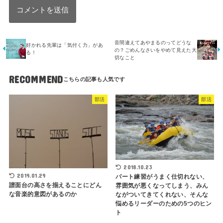
音間違えてあやまるのってどうな
好かれる先輩は「気付く力」があ
の？ごめんなさいをやめて見えた大
る！
切なこと
RECOMMEND
部活
部活
2018.10.23
2019.01.29
パート練習がうまく仕切れない、
譜面台の高さを揃えることにどん
雰囲気が悪くなってしまう、みん
な音楽的意図があるのか
ながついてきてくれない、そんな
悩めるリーダーのための5つのヒン
ト