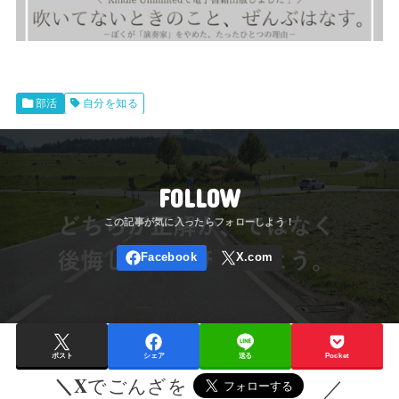
部活
自分を知る
FOLLOW
ポスト
シェア
送る
Pocket
＼X
でごんざを
／