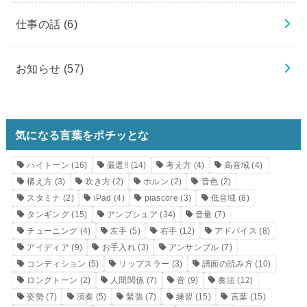
仕事の話
(6)
お知らせ
(57)
気になる言葉をポチッとな
ハイトーン
(16)
厳選!!
(14)
考え方
(4)
高音域
(4)
構え方
(3)
吹き方
(2)
ホルン
(2)
音色
(2)
スタミナ
(2)
iPad
(4)
piascore
(3)
低音域
(8)
タンギング
(15)
アンブシュア
(34)
音量
(7)
チューニング
(4)
左手
(5)
右手
(12)
アドバイス
(8)
アイディア
(9)
お手入れ
(3)
アンサンブル
(7)
コンディション
(5)
リップスラー
(3)
譜面の読み方
(10)
ロングトーン
(2)
人間関係
(7)
音
(9)
奏法
(12)
姿勢
(7)
演奏
(5)
緊張
(7)
練習
(15)
言葉
(15)