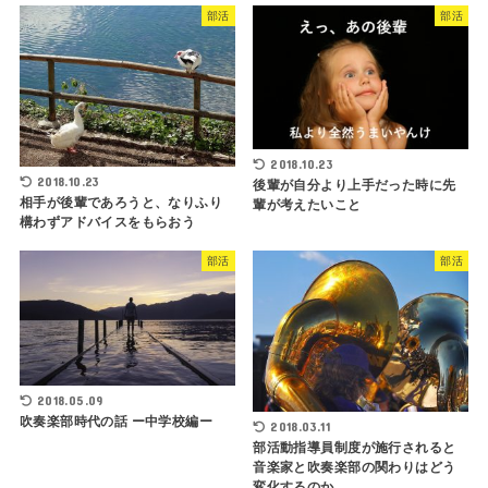
部活
部活
2018.10.23
2018.10.23
後輩が自分より上手だった時に先
相手が後輩であろうと、なりふり
輩が考えたいこと
構わずアドバイスをもらおう
部活
部活
2018.05.09
吹奏楽部時代の話 ー中学校編ー
2018.03.11
部活動指導員制度が施行されると
音楽家と吹奏楽部の関わりはどう
変化するのか