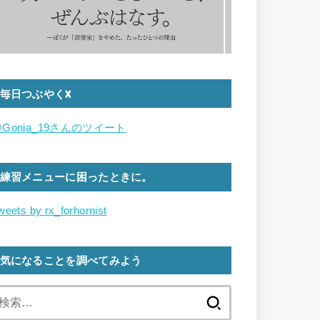
毎日つぶやくX
Gonja_19さんのツイート
練習メニューに困ったときに。
weets by rx_forhornist
気になることを調べてみよう
検
索: