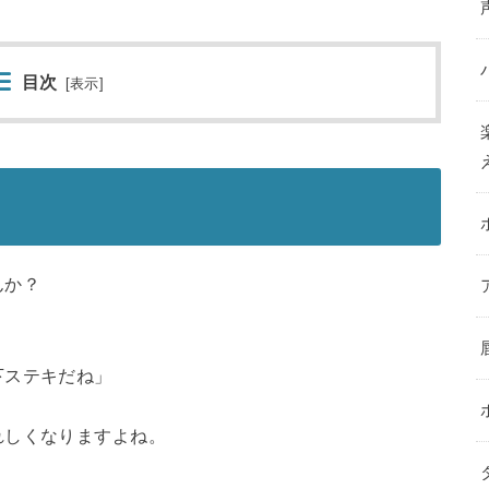
目次
[
表示
]
んか？
下ステキだね」
れしくなりますよね。