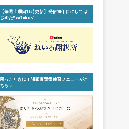
【毎週土曜日16時更新】発信10年目にしては
じめたYouTube▽
困ったときは！課題直撃型練習メニューがこ
ちら▽