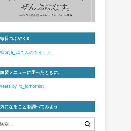
毎日つぶやくX
Gonja_19さんのツイート
練習メニューに困ったときに。
weets by rx_forhornist
気になることを調べてみよう
検
索: